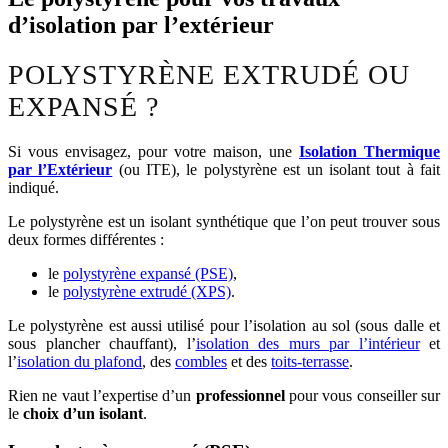
d’isolation par l’extérieur
POLYSTYRÈNE EXTRUDÉ OU
EXPANSÉ ?
Si vous envisagez, pour votre maison, une
Isolation Thermique
par l’Extérieur
(ou ITE), le polystyrène est un isolant tout à fait
indiqué.
Le polystyrène est un isolant synthétique que l’on peut trouver sous
deux formes différentes :
le
polystyrène expansé (PSE)
,
le
polystyrène extrudé (XPS)
.
Le polystyrène est aussi utilisé pour l’isolation au sol (sous dalle et
sous plancher chauffant), l’
isolation des murs par l’intérieur
et
l’
isolation du plafond
, des
combles
et des
toits-terrasse
.
Rien ne vaut l’expertise d’un
professionnel
pour vous conseiller sur
le
choix d’un isolant
.