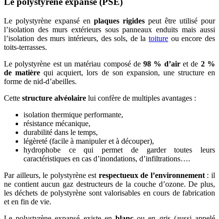
Le polystyrène expansé (PSE)
Le polystyrène expansé en
plaques rigides
peut être utilisé pour
l’isolation des murs extérieurs sous panneaux enduits mais aussi
l’isolation des murs intérieurs, des sols, de la
toiture
ou encore des
toits-terrasses.
Le polystyrène est un matériau composé de
98 % d’air
et de
2 %
de matière
qui acquiert, lors de son expansion, une structure en
forme de nid-d’abeilles.
Cette
structure alvéolaire
lui confère de multiples avantages :
isolation thermique performante,
résistance mécanique,
durabilité dans le temps,
légèreté (facile à manipuler et à découper),
hydrophobe ce qui permet de garder toutes leurs
caractéristiques en cas d’inondations, d’infiltrations….
Par ailleurs, le polystyrène est
respectueux de l’environnement
: il
ne contient aucun gaz destructeurs de la couche d’ozone. De plus,
les déchets de polystyrène sont valorisables en cours de fabrication
et en fin de vie.
Le polystyrène expansé existe en
blanc
ou en gris (aussi appelé