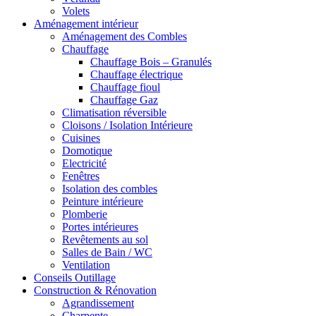
Volets
Aménagement intérieur
Aménagement des Combles
Chauffage
Chauffage Bois – Granulés
Chauffage électrique
Chauffage fioul
Chauffage Gaz
Climatisation réversible
Cloisons / Isolation Intérieure
Cuisines
Domotique
Electricité
Fenêtres
Isolation des combles
Peinture intérieure
Plomberie
Portes intérieures
Revêtements au sol
Salles de Bain / WC
Ventilation
Conseils Outillage
Construction & Rénovation
Agrandissement
Charpente