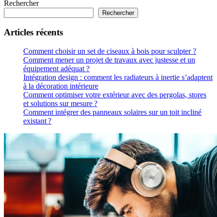
Rechercher
Rechercher
Articles récents
Comment choisir un set de ciseaux à bois pour sculpter ?
Comment mener un projet de travaux avec justesse et un
équipement adéquat ?
Intégration design : comment les radiateurs à inertie s’adaptent
à la décoration intérieure
Comment optimiser votre extérieur avec des pergolas, stores
et solutions sur mesure ?
Comment intégrer des panneaux solaires sur un toit incliné
existant ?