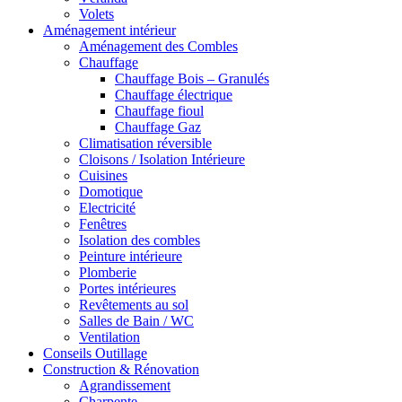
Volets
Aménagement intérieur
Aménagement des Combles
Chauffage
Chauffage Bois – Granulés
Chauffage électrique
Chauffage fioul
Chauffage Gaz
Climatisation réversible
Cloisons / Isolation Intérieure
Cuisines
Domotique
Electricité
Fenêtres
Isolation des combles
Peinture intérieure
Plomberie
Portes intérieures
Revêtements au sol
Salles de Bain / WC
Ventilation
Conseils Outillage
Construction & Rénovation
Agrandissement
Charpente