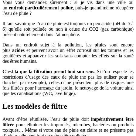
Vous vous demandez sûrement : si je vis dans une ville ou
un
endroit particulièrement pollué
, puis-je quand même récupérer
l’eau de pluie ?
Il faut savoir que l’eau de pluie est toujours un peu acide (pH de 5 à
6) qu’elle soit polluée ou non à cause du CO2 (gaz carbonique)
présent naturellement dans l’atmosphère.
Dans un endroit sujet à la pollution, les
pluies
sont encore
plus
acides
et peuvent avoir un effet corrosif sur les toitures et les
gouttières et appauvrir les sols sans compter les effets sur la santé
des êtres humains.
C’est là que la filtration prend tout son sens
. Si l’on respecte les
restrictions d’usage des eaux de pluie (ne pas les utiliser pour se
doucher par exemple), celles-ci ne présentent plus de risques une
fois filtrées pour l’arrosage du jardin, le nettoyage de la voiture ainsi
que les canalisations (WC, lave-linge).
Les modèles de filtre
Avant d’être réutilisée, l’eau de pluie doit
impérativement être
filtrée
pour éliminer les impuretés, microbes, bactéries ou produits
toxiques… Même si votre eau de pluie est claire et ne présente pas
d’odeur, elle peut tout de même être polluée !