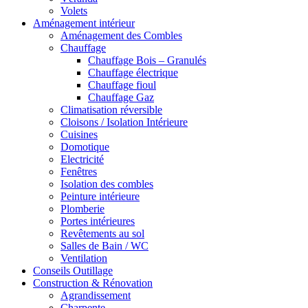
Volets
Aménagement intérieur
Aménagement des Combles
Chauffage
Chauffage Bois – Granulés
Chauffage électrique
Chauffage fioul
Chauffage Gaz
Climatisation réversible
Cloisons / Isolation Intérieure
Cuisines
Domotique
Electricité
Fenêtres
Isolation des combles
Peinture intérieure
Plomberie
Portes intérieures
Revêtements au sol
Salles de Bain / WC
Ventilation
Conseils Outillage
Construction & Rénovation
Agrandissement
Charpente