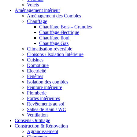
Volets
Aménagement intérieur
Aménagement des Combles
Chauffage
Chauffage Bois – Granulés
Chauffage électrique
Chauffage fioul
Chauffage Gaz
Climatisation réversible
Cloisons / Isolation Intérieure
Cuisines
Domotique
Electricité
Fenêtres
Isolation des combles
Peinture intérieure
Plomberie
Portes intérieures
Revêtements au sol
Salles de Bain / WC
Ventilation
Conseils Outillage
Construction & Rénovation
Agrandissement
Charpente