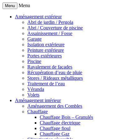
Menu
Menu
Aménagement extérieur
Abri de jardin / Pergola
Abri / Couverture de piscine
Assainissement / Fosse
Garage
Isolation extérieure
Peinture extérieure
Portes extérieures
Piscine
Ravalement de façades
Récupération d’eau de pluie
Stores / Rideaux métalliques
Traitement de l’eau
Véranda
Volets
Aménagement intérieur
Aménagement des Combles
Chauffage
Chauffage Bois – Granulés
Chauffage électrique
Chauffage fioul
Chauffage Gaz