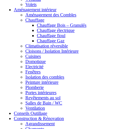
Volets
Aménagement intérieur
Aménagement des Combles
Chauffage
Chauffage Bois – Granulés
Chauffage électrique
Chauffage fioul
Chauffage Gaz
Climatisation réversible
Cloisons / Isolation Intérieure
Cuisines
Domotique
Electricité
Fenêtres
Isolation des combles
Peinture intérieure
Plomberie
Portes intérieures
Revêtements au sol
Salles de Bain / WC
Ventilation
Conseils Outillage
Construction & Rénovation
Agrandissement
Charpente