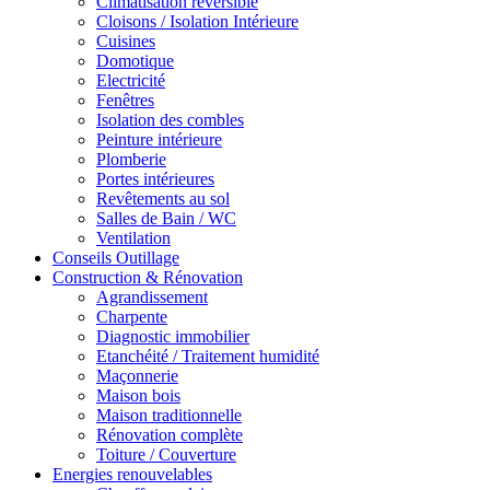
Climatisation réversible
Cloisons / Isolation Intérieure
Cuisines
Domotique
Electricité
Fenêtres
Isolation des combles
Peinture intérieure
Plomberie
Portes intérieures
Revêtements au sol
Salles de Bain / WC
Ventilation
Conseils Outillage
Construction & Rénovation
Agrandissement
Charpente
Diagnostic immobilier
Etanchéité / Traitement humidité
Maçonnerie
Maison bois
Maison traditionnelle
Rénovation complète
Toiture / Couverture
Energies renouvelables