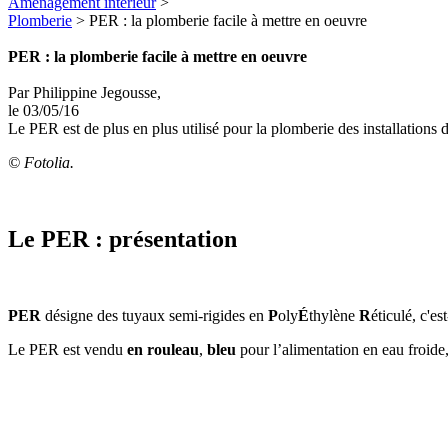
Aménagement intérieur
>
Plomberie
> PER : la plomberie facile à mettre en oeuvre
PER : la plomberie facile à mettre en oeuvre
Par Philippine Jegousse,
le 03/05/16
Le PER est de plus en plus utilisé pour la plomberie des installation
© Fotolia.
Le PER : présentation
PER
désigne des tuyaux semi-rigides en
P
oly
É
thylène
R
éticulé, c'es
Le PER est vendu
en rouleau
,
bleu
pour l’alimentation en eau froide