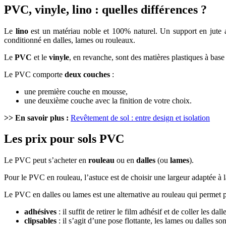
PVC, vinyle, lino : quelles différences ?
Le
lino
est un matériau noble et 100% naturel. Un support en jute ac
conditionné en dalles, lames ou rouleaux.
Le
PVC
et le
vinyle
, en revanche, sont des matières plastiques à bas
Le PVC comporte
deux couches
:
une première couche en mousse,
une deuxième couche avec la finition de votre choix.
>> En savoir plus :
Revêtement de sol : entre design et isolation
Les prix pour sols PVC
Le PVC peut s’acheter en
rouleau
ou en
dalles
(ou
lames
).
Pour le PVC en rouleau, l’astuce est de choisir une largeur adaptée à l
Le PVC en dalles ou lames est une alternative au rouleau qui permet p
adhésives
: il suffit de retirer le film adhésif et de coller les dal
clipsables
: il s’agit d’une pose flottante, les lames ou dalles so