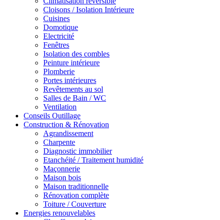
Climatisation réversible
Cloisons / Isolation Intérieure
Cuisines
Domotique
Electricité
Fenêtres
Isolation des combles
Peinture intérieure
Plomberie
Portes intérieures
Revêtements au sol
Salles de Bain / WC
Ventilation
Conseils Outillage
Construction & Rénovation
Agrandissement
Charpente
Diagnostic immobilier
Etanchéité / Traitement humidité
Maçonnerie
Maison bois
Maison traditionnelle
Rénovation complète
Toiture / Couverture
Energies renouvelables