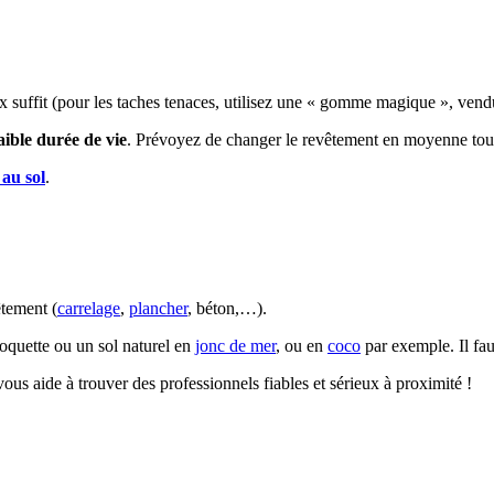
ux suffit (pour les taches tenaces, utilisez une « gomme magique », vend
aible durée de vie
. Prévoyez de changer le revêtement en moyenne tous
 au sol
.
êtement (
carrelage
,
plancher
, béton,…).
oquette ou un sol naturel en
jonc de mer
, ou en
coco
par exemple. Il fa
us aide à trouver des professionnels fiables et sérieux à proximité !