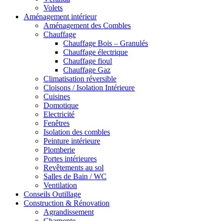
Volets
Aménagement intérieur
Aménagement des Combles
Chauffage
Chauffage Bois – Granulés
Chauffage électrique
Chauffage fioul
Chauffage Gaz
Climatisation réversible
Cloisons / Isolation Intérieure
Cuisines
Domotique
Electricité
Fenêtres
Isolation des combles
Peinture intérieure
Plomberie
Portes intérieures
Revêtements au sol
Salles de Bain / WC
Ventilation
Conseils Outillage
Construction & Rénovation
Agrandissement
Charpente