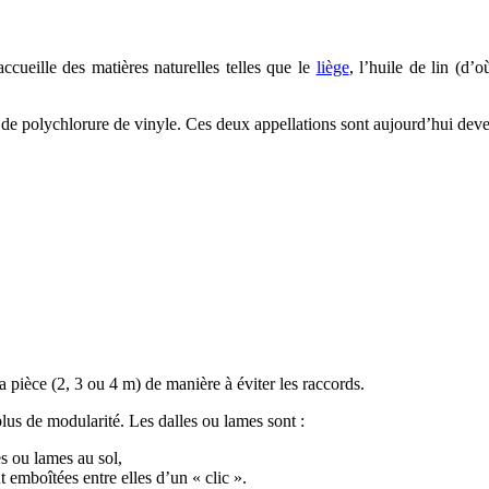
cueille des matières naturelles telles que le
liège
, l’huile de lin (d’o
e de polychlorure de vinyle. Ces deux appellations sont aujourd’hui de
a pièce (2, 3 ou 4 m) de manière à éviter les raccords.
lus de modularité. Les dalles ou lames sont :
les ou lames au sol,
nt emboîtées entre elles d’un « clic ».