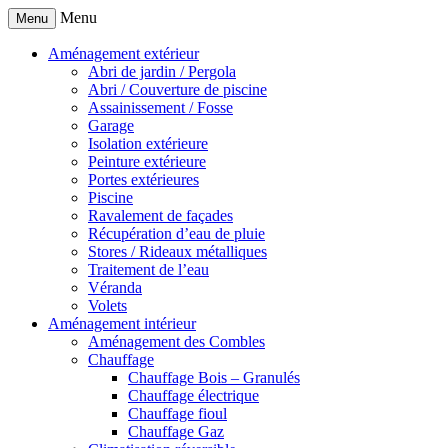
Menu
Menu
Aménagement extérieur
Abri de jardin / Pergola
Abri / Couverture de piscine
Assainissement / Fosse
Garage
Isolation extérieure
Peinture extérieure
Portes extérieures
Piscine
Ravalement de façades
Récupération d’eau de pluie
Stores / Rideaux métalliques
Traitement de l’eau
Véranda
Volets
Aménagement intérieur
Aménagement des Combles
Chauffage
Chauffage Bois – Granulés
Chauffage électrique
Chauffage fioul
Chauffage Gaz