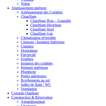
Volets
Aménagement intérieur
Aménagement des Combles
Chauffage
Chauffage Bois – Granulés
Chauffage électrique
Chauffage fioul
Chauffage Gaz
Climatisation réversible
Cloisons / Isolation Intérieure
Cuisines
Domotique
Electricité
Fenêtres
Isolation des combles
Peinture intérieure
Plomberie
Portes intérieures
Revêtements au sol
Salles de Bain / WC
Ventilation
Conseils Outillage
Construction & Rénovation
Agrandissement
Charpente