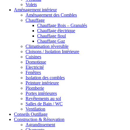
Volets
Aménagement intérieur
Aménagement des Combles
Chauffage
Chauffage Bois – Granulés
Chauffage électrique
Chauffage fioul
Chauffage Gaz
Climatisation réversible
Cloisons / Isolation Intérieure
Cuisines
Domotique
Electricité
Fenêtres
Isolation des combles
Peinture intérieure
Plomberie
Portes intérieures
Revêtements au sol
Salles de Bain / WC
Ventilation
Conseils Outillage
Construction & Rénovation
Agrandissement
Charpente