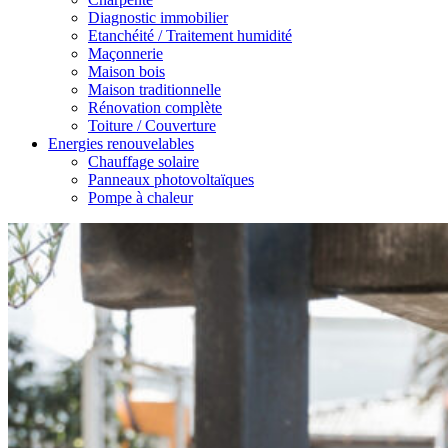
Diagnostic immobilier
Etanchéité / Traitement humidité
Maçonnerie
Maison bois
Maison traditionnelle
Rénovation complète
Toiture / Couverture
Energies renouvelables
Chauffage solaire
Panneaux photovoltaïques
Pompe à chaleur