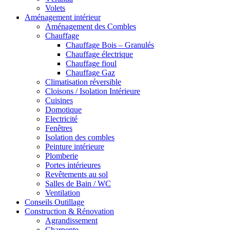
Volets
Aménagement intérieur
Aménagement des Combles
Chauffage
Chauffage Bois – Granulés
Chauffage électrique
Chauffage fioul
Chauffage Gaz
Climatisation réversible
Cloisons / Isolation Intérieure
Cuisines
Domotique
Electricité
Fenêtres
Isolation des combles
Peinture intérieure
Plomberie
Portes intérieures
Revêtements au sol
Salles de Bain / WC
Ventilation
Conseils Outillage
Construction & Rénovation
Agrandissement
Charpente