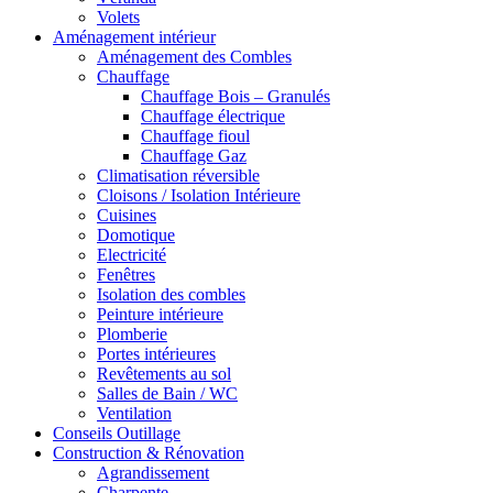
Volets
Aménagement intérieur
Aménagement des Combles
Chauffage
Chauffage Bois – Granulés
Chauffage électrique
Chauffage fioul
Chauffage Gaz
Climatisation réversible
Cloisons / Isolation Intérieure
Cuisines
Domotique
Electricité
Fenêtres
Isolation des combles
Peinture intérieure
Plomberie
Portes intérieures
Revêtements au sol
Salles de Bain / WC
Ventilation
Conseils Outillage
Construction & Rénovation
Agrandissement
Charpente