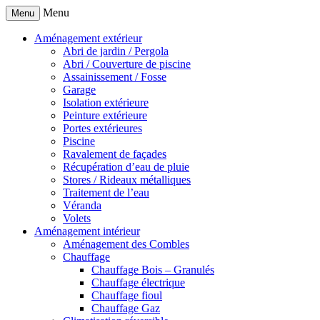
Menu
Menu
Aménagement extérieur
Abri de jardin / Pergola
Abri / Couverture de piscine
Assainissement / Fosse
Garage
Isolation extérieure
Peinture extérieure
Portes extérieures
Piscine
Ravalement de façades
Récupération d’eau de pluie
Stores / Rideaux métalliques
Traitement de l’eau
Véranda
Volets
Aménagement intérieur
Aménagement des Combles
Chauffage
Chauffage Bois – Granulés
Chauffage électrique
Chauffage fioul
Chauffage Gaz