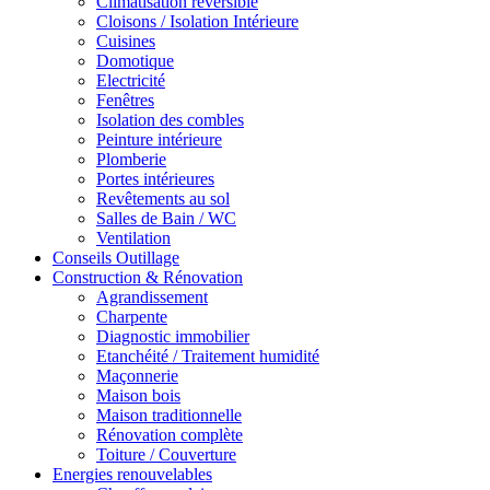
Climatisation réversible
Cloisons / Isolation Intérieure
Cuisines
Domotique
Electricité
Fenêtres
Isolation des combles
Peinture intérieure
Plomberie
Portes intérieures
Revêtements au sol
Salles de Bain / WC
Ventilation
Conseils Outillage
Construction & Rénovation
Agrandissement
Charpente
Diagnostic immobilier
Etanchéité / Traitement humidité
Maçonnerie
Maison bois
Maison traditionnelle
Rénovation complète
Toiture / Couverture
Energies renouvelables